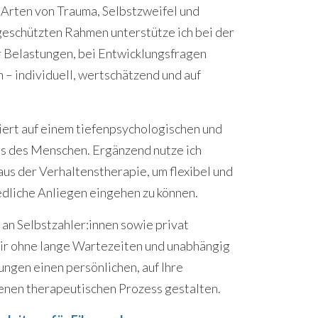
 Arten von Trauma, Selbstzweifel und
geschützten Rahmen unterstütze ich bei der
 Belastungen, bei Entwicklungsfragen
n – individuell, wertschätzend und auf
ert auf einem tiefenpsychologischen und
s des Menschen. Ergänzend nutze ich
s der Verhaltenstherapie, um flexibel und
edliche Anliegen eingehen zu können.
 an Selbstzahler:innen sowie privat
wir ohne lange Wartezeiten und unabhängig
ngen einen persönlichen, auf Ihre
enen therapeutischen Prozess gestalten.