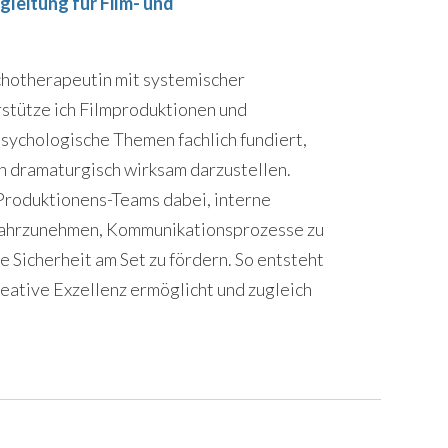
leitung für Film- und
chotherapeutin mit systemischer
rstütze ich Filmproduktionen und
sychologische Themen fachlich fundiert,
ch dramaturgisch wirksam darzustellen.
Produktionens-Teams dabei, interne
wahrzunehmen, Kommunikationsprozesse zu
e Sicherheit am Set zu fördern. So entsteht
reative Exzellenz ermöglicht und zugleich
.