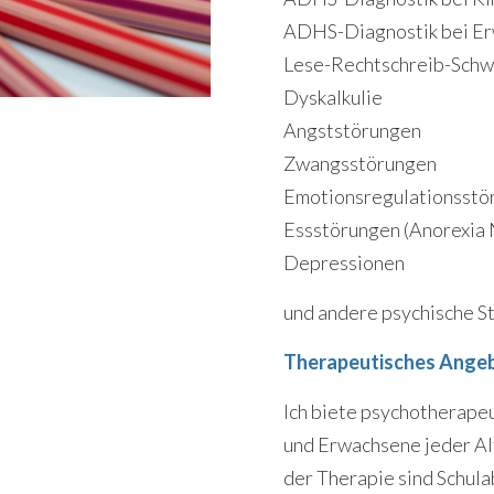
ADHS-Diagnostik bei E
Lese-Rechtschreib-Schw
Dyskalkulie
Angststörungen
Zwangsstörungen
Emotionsregulationsstö
Essstörungen (Anorexia 
Depressionen
und andere psychische S
Therapeutisches Ange
Ich biete psychotherapeu
und Erwachsene jeder Al
der Therapie sind Schul