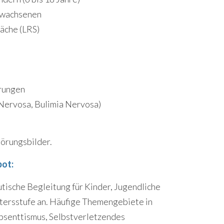
rwachsenen
äche (LRS)
rungen
Nervosa, Bulimia Nervosa)
törungsbilder.
bot:
tische Begleitung für Kinder, Jugendliche
tersstufe an. Häufige Themengebiete in
absenttismus, Selbstverletzendes