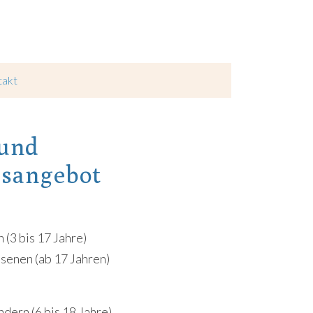
takt
 und
sangebot
 (3 bis 17 Jahre)
senen (ab 17 Jahren)
dern (6 bis 18 Jahre)